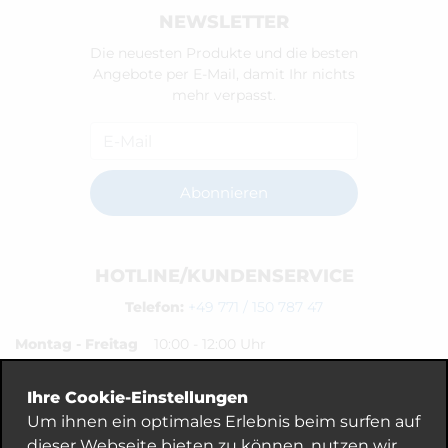
NEWSLETTER
Die neuesten Produkte und die besten
Angebote per E-Mail, damit Ihr nichts
mehr verpasst.
Newsletter
Abonnieren
HOTLINE/KUNDENSERVICE
Telefon:
+49 771 / 150 787 47
Montag - Freitag
10:00 - 12:00 Uhr
14:00 - 17:00 Uhr
Besser via:
service@sitzsack.de
Ihre Cookie-Einstellungen
Um ihnen ein optimales Erlebnis beim surfen auf
dieser Webseite bieten zu können, nutzen wir